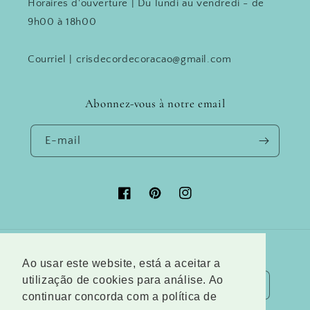
Horaires d'ouverture | Du lundi au vendredi - de
9h00 à 18h00
Courriel | crisdecordecoracao@gmail.com
Abonnez-vous à notre email
E-mail
Facebook
Pinterest
Instagram
Pays/région
Langue
Ao usar este website, está a aceitar a
utilização de cookies para análise. Ao
Autriche (EUR €)
Français
continuar concorda com a política de