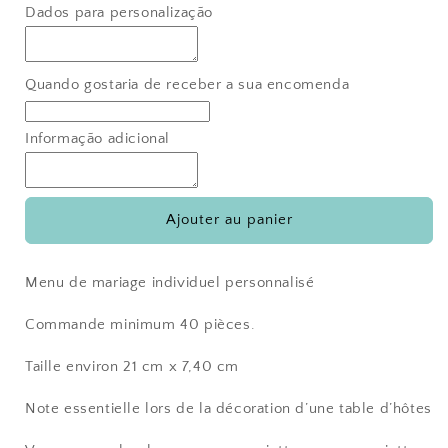
quantité
quantité
Dados para personalização
de
de
Menu
Menu
Eucalyptus
Eucalyptus
Quando gostaria de receber a sua encomenda
Informação adicional
Ajouter au panier
Menu de mariage individuel personnalisé
Commande minimum 40 pièces.
Taille environ 21 cm x 7,40 cm
Note essentielle lors de la décoration d’une table d’hôtes