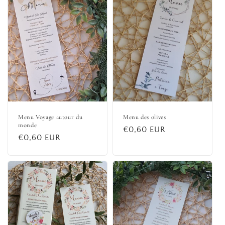
Menu Voyage autour du
Menu des olives
monde
Prix
€0,60 EUR
Prix
€0,60 EUR
habituel
habituel