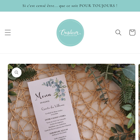
et
Si c'est censé être... que ce soit POUR TOUJOURS !
passer
au
contenu
Panier
Passer aux
informations
produits