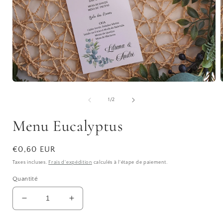
Ouvrir
O
le
l
média
de
1
/
2
1
dans
Menu Eucalyptus
une
fenêtre
f
modale
Prix
€0,60 EUR
habituel
Taxes incluses.
Frais d'expédition
calculés à l'étape de paiement.
Quantité
Réduire
Augmenter
la
la