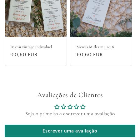
Menu vintage individuel
Menus Millésime 2018
Prix
€0,60 EUR
Prix
€0,60 EUR
habituel
habituel
Avaliações de Clientes
Seja o primeiro a escrever uma avaliação
Escrever uma avaliação