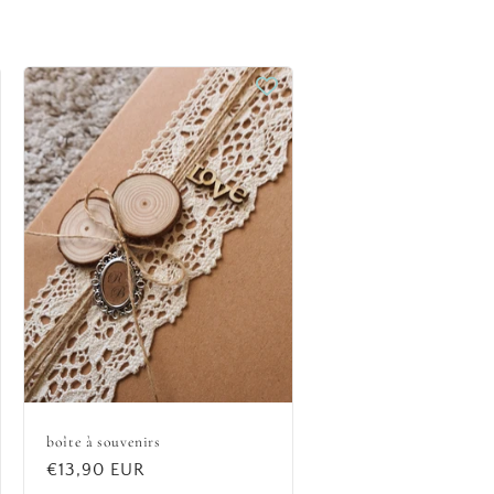
boîte à souvenirs
Prix
€13,90 EUR