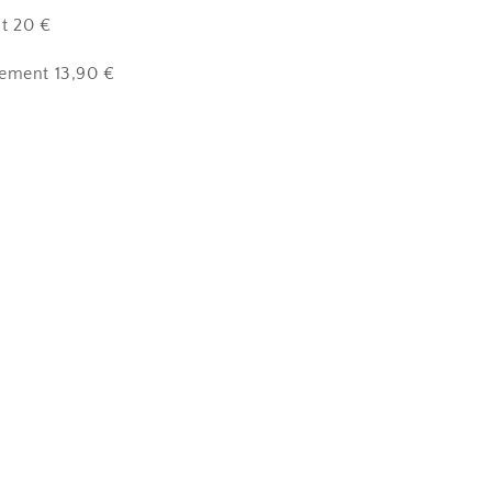
t 20 €
lement 13,90 €