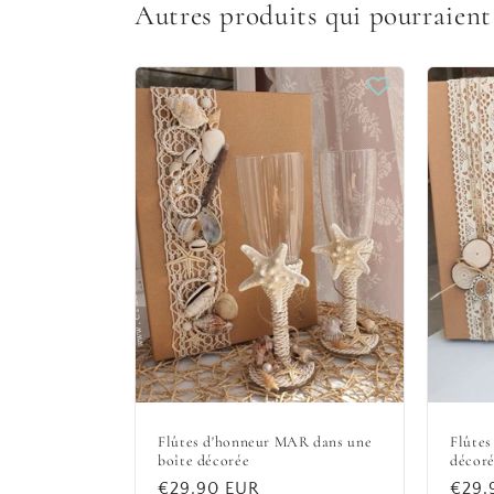
Autres produits qui pourraient
Flûtes d'honneur MAR dans une
Flûtes
boîte décorée
décor
Prix
€29,90 EUR
Prix
€29,