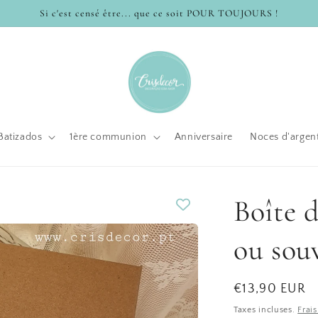
Si c'est censé être... que ce soit POUR TOUJOURS !
Batizados
1ère communion
Anniversaire
Noces d'argen
Boîte d
ou sou
Prix
€13,90 EUR
habituel
Taxes incluses.
Frai