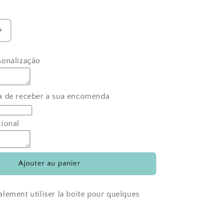
Augmenter
la
quantité
sonalização
de
Boîte
décorée
pour
a de receber a sua encomenda
flûtes
ou
cional
souvenirs
Ajouter au panier
lement utiliser la boîte pour quelques