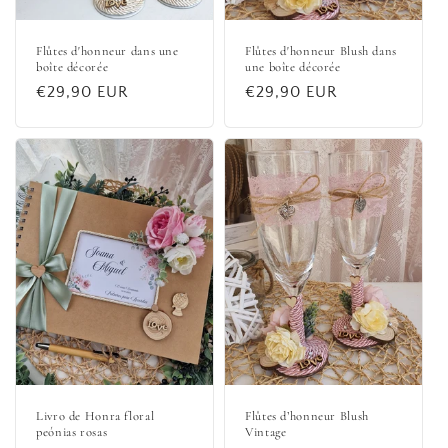
Flûtes d'honneur dans une
Flûtes d'honneur Blush dans
boîte décorée
une boîte décorée
Prix
€29,90 EUR
Prix
€29,90 EUR
habituel
habituel
Livro de Honra floral
Flûtes d’honneur Blush
peónias rosas
Vintage