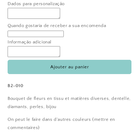
quantité
quantité
Dados para personalização
de
de
Bouquet
Bouquet
de
de
demoiselle
demoiselle
Quando gostaria de receber a sua encomenda
d&#39;honneur
d&#39;honneur
vintage
vintage
Informação adicional
Ajouter au panier
B2-010
Bouquet de fleurs en tissu et matières diverses, dentelle,
diamants, perles, bijou
On peut le faire dans d'autres couleurs (mettre en
commentaires)