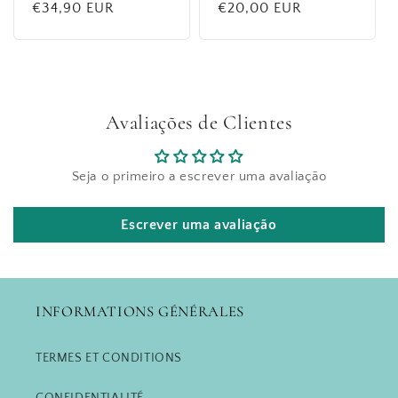
Prix
€34,90 EUR
Prix
€20,00 EUR
habituel
habituel
Avaliações de Clientes
Seja o primeiro a escrever uma avaliação
Escrever uma avaliação
INFORMATIONS GÉNÉRALES
TERMES ET CONDITIONS