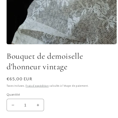
Ouvrir
le
Bouquet de demoiselle
média
1
dans
d'honneur vintage
une
fenêtre
modale
Prix
€65,00 EUR
habituel
Taxes incluses.
Frais d'expédition
calculés à l'étape de paiement.
Quantité
Réduire
Augmenter
la
la