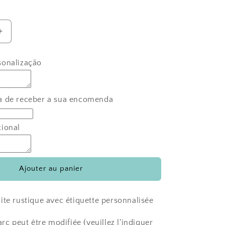
Augmenter
la
quantité
sonalização
de
Sac
rustique
avec
a de receber a sua encomenda
douzaine
cional
Ajouter au panier
îte rustique avec étiquette personnalisée
arc peut être modifiée (veuillez l'indiquer