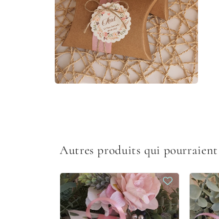
Ouvrir
le
média
4
dans
une
fenêtre
modale
Autres produits qui pourraient