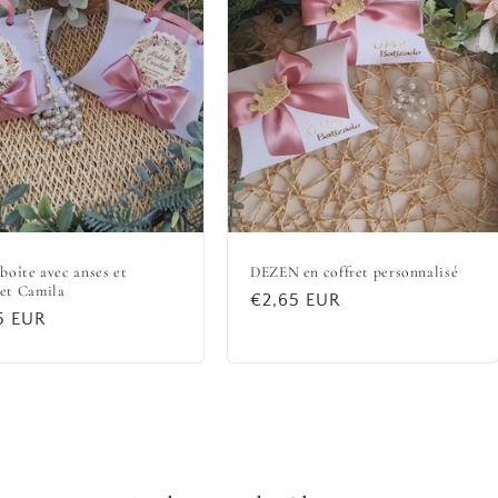
 boîte avec anses et
DEZEN en coffret personnalisé
et Camila
Prix
€2,65 EUR
5 EUR
habituel
uel