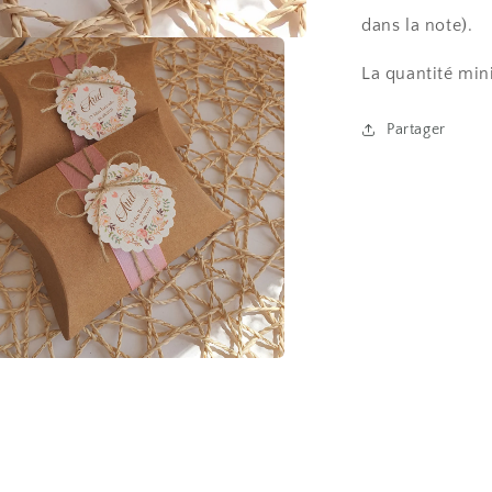
dans la note).
La quantité min
Partager
r
a
e
le