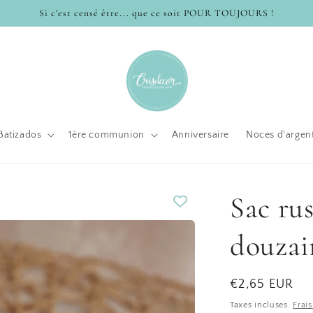
Si c'est censé être... que ce soit POUR TOUJOURS !
Batizados
1ère communion
Anniversaire
Noces d'argen
Sac ru
douzai
Prix
€2,65 EUR
habituel
Taxes incluses.
Frai