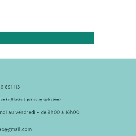
6 691 113
 au tarif facturé par votre opérateur)
undi au vendredi - de 9h00 à 18h00
acao@gmail.com