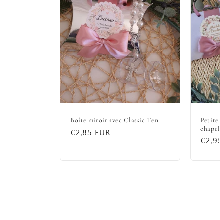
Boîte miroir avec Classic Ten
Petite
chapel
Prix
€2,85 EUR
Prix
€2,9
habituel
habit