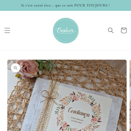
et
Si c'est censé être... que ce soit POUR TOUJOURS !
passer
au
contenu
Panier
Passer aux
informations
produits