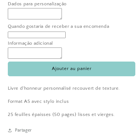
quantité
quantité
Dados para personalização
de
de
Livre
Livre
de
de
dédicace
dédicace
Quando gostaria de receber a sua encomenda
vintage
vintage
2017
2017
Informação adicional
Ajouter au panier
Livre d'honneur personnalisé recouvert de texture.
Format A5 avec stylo inclus
25 feuilles épaisses (50 pages) lisses et vierges.
Partager