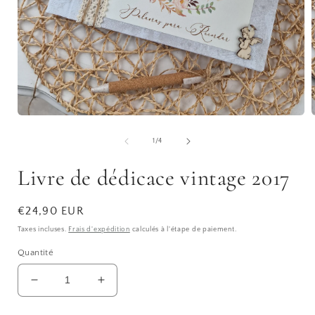
Ouvrir
O
le
l
média
de
1
/
4
1
dans
Livre de dédicace vintage 2017
une
fenêtre
f
modale
Prix
€24,90 EUR
habituel
Taxes incluses.
Frais d'expédition
calculés à l'étape de paiement.
Quantité
Réduire
Augmenter
la
la