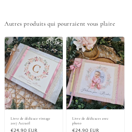
Autres produits qui pourraient vous plaire
Livre de dédicace vintage
Livre de dédicaces avec
2017 Accueil
photo
Prix
€24,90 EUR
Prix
€24,90 EUR