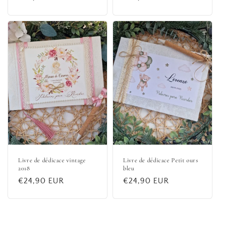
habituel
habituel
Livre de dédicace vintage
Livre de dédicace Petit ours
2018
bleu
Prix
€24,90 EUR
Prix
€24,90 EUR
habituel
habituel