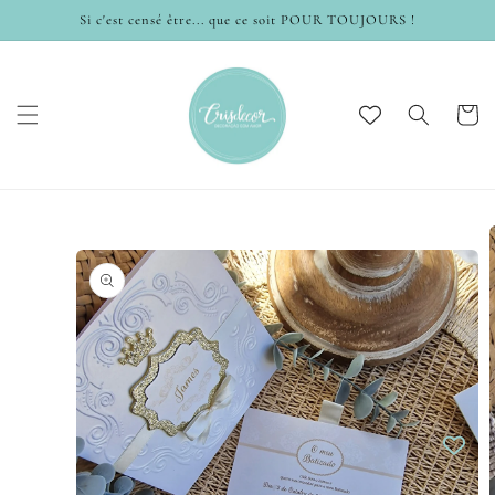
et
Si c'est censé être... que ce soit POUR TOUJOURS !
passer
au
contenu
Panier
Passer aux
informations
produits