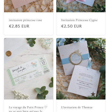
invitation princesse rose
Invitation Princesse Cygne
Prix
€2,85 EUR
Prix
€2,50 EUR
habituel
habituel
Le voyage du Petit Prince ♡
L'invitation de Thomas
ne se voit bien qu'avec le