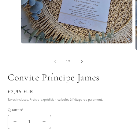
Ouvrir
le
O
média
l
1
de
1
/
4
dans
une
fenêtre
Convite Príncipe James
modale
f
Prix
€2,95 EUR
habituel
Taxes incluses.
Frais d'expédition
calculés à l'étape de paiement.
Quantité
Réduire
Augmenter
la
la