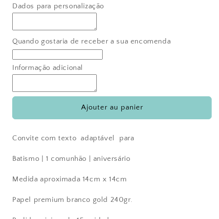
quantité
quantité
Dados para personalização
de
de
Convite
Convite
Príncipe
Príncipe
James
James
Quando gostaria de receber a sua encomenda
Informação adicional
Ajouter au panier
Convite com texto adaptável para
Batismo | 1 comunhão | aniversário
Medida aproximada 14cm x 14cm
Papel premium branco gold 240gr.