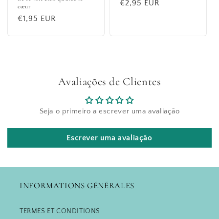
Prix
€2,95 EUR
cœur
habituel
Prix
€1,95 EUR
habituel
Avaliações de Clientes
Seja o primeiro a escrever uma avaliação
Escrever uma avaliação
INFORMATIONS GÉNÉRALES
TERMES ET CONDITIONS