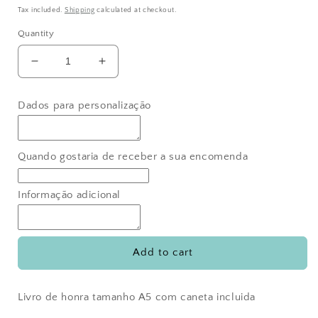
price
Tax included.
Shipping
calculated at checkout.
Quantity
Decrease
Increase
quantity
quantity
for
for
Dados para personalização
Livro
Livro
de
de
honra
honra
peónias
peónias
Quando gostaria de receber a sua encomenda
rosas
rosas
Informação adicional
Add to cart
Livro de honra tamanho A5 com caneta incluida