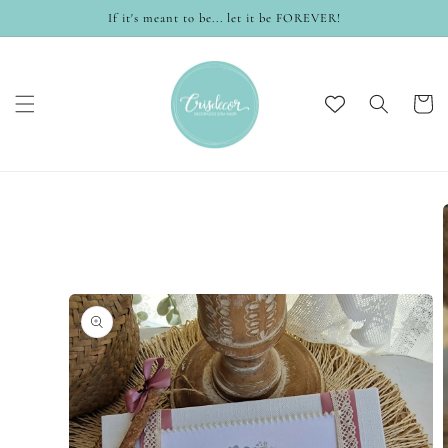
Skip to
If it's meant to be... let it be FOREVER!
content
Cart
Skip to
product
information