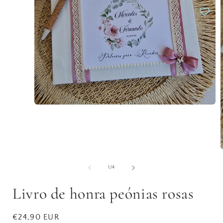
Open
media
1
in
modal
of
1
/
4
i
Livro de honra peónias rosas
Regular
€24,90 EUR