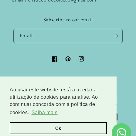
Email | crisdecordecoracao@gmail.com
Subscribe to our email
Email
Facebook
Pinterest
Instagram
Country/region
Language
Ao usar este website, está a aceitar a
utilização de cookies para análise. Ao
Portugal (EUR €)
English
continuar concorda com a política de
cookies.
Saiba mais
Payment
methods
Ok