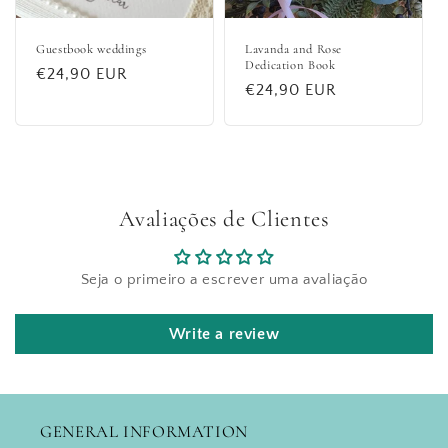
Guestbook weddings
Lavanda and Rose
Dedication Book
Regular
€24,90 EUR
Regular
€24,90 EUR
price
price
Avaliações de Clientes
Seja o primeiro a escrever uma avaliação
Write a review
GENERAL INFORMATION