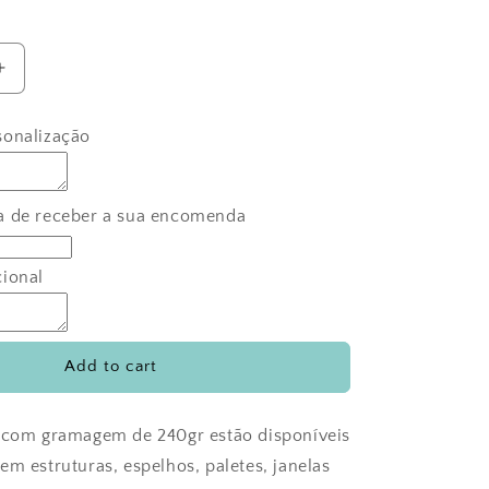
Increase
quantity
for
sonalização
Placas
de
convidados
Anjinhos
a de receber a sua encomenda
Inês
e
cional
Lucas
Add to cart
l com gramagem de 240gr estão disponíveis
em estruturas, espelhos, paletes, janelas