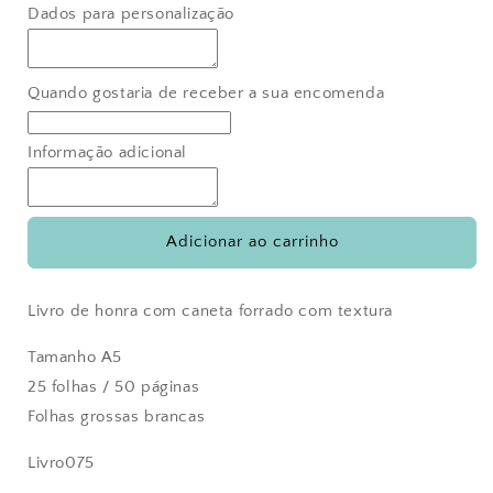
quantidade
quantidade
Dados para personalização
de
de
Livro
Livro
de
de
dedicatórias
dedicatórias
Quando gostaria de receber a sua encomenda
do
do
Nuno
Nuno
Informação adicional
Adicionar ao carrinho
Livro de honra com caneta forrado com textura
Tamanho A5
25 folhas / 50 páginas
Folhas grossas brancas
Livro075