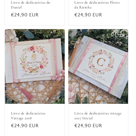
Livro de dedicatórias do
Livro de dedicatórias Flores
Daniel
da Ritinha
Preço
€24,90 EUR
Preço
€24,90 EUR
normal
normal
Livro de dedicatórias
Livro de dedicatórias vintage
Vintage 2018
2017 Inicial
Preço
€24,90 EUR
Preço
€24,90 EUR
normal
normal