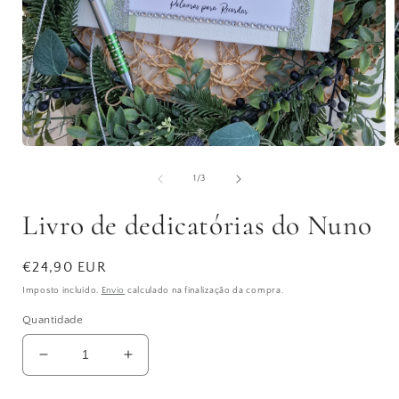
Abrir
A
conteúdo
multimédia
de
1
/
3
1
em
Livro de dedicatórias do Nuno
modal
Preço
€24,90 EUR
normal
Imposto incluído.
Envio
calculado na finalização da compra.
Quantidade
Diminuir
Aumentar
a
a