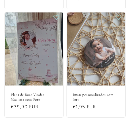
normal
normal
Placa de Boas Vindas
Iman personalizados com
Mariana com Foto
foto
Preço
€39,90 EUR
Preço
€1,95 EUR
normal
normal