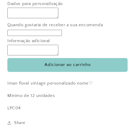
quantidade
quantidade
Dados para personalização
de
de
Iman
Iman
vintage
vintage
Rita
Rita
Quando gostaria de receber a sua encomenda
♡
♡
Informação adicional
Adicionar ao carrinho
Iman floral vintage personalizado nome♡
Minimo de 12 unidades
LPC04
Share