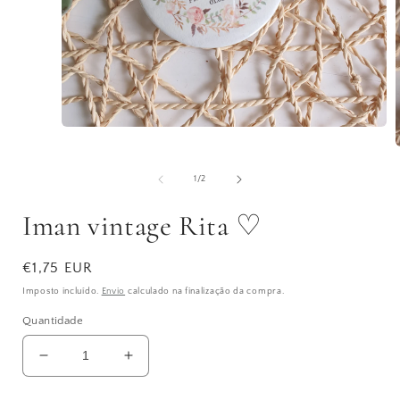
Abrir
conteúdo
A
multimédia
1
de
1
/
2
em
modal
Iman vintage Rita ♡
Preço
€1,75 EUR
normal
Imposto incluído.
Envio
calculado na finalização da compra.
Quantidade
Diminuir
Aumentar
a
a