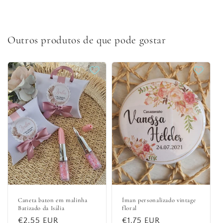
Outros produtos de que pode gostar
Caneta baton em malinha
Íman personalizado vintage
Batizado da Isália
floral
Preço
€2,55 EUR
Preço
€1,75 EUR